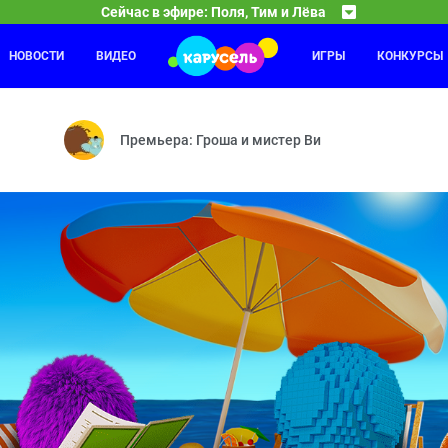
Сейчас в эфире: Поля, Тим и Лёва
НОВОСТИ
ВИДЕО
ИГРЫ
КОНКУРСЫ
Ми-Ми-Мишки
22:00
23
— Кем будет Лёва? — Великая регата — Страшная путаница — Перет
День рождения Вали — Плохой Валя — Мультик — Б
Премьера: Гроша и мистер Ви