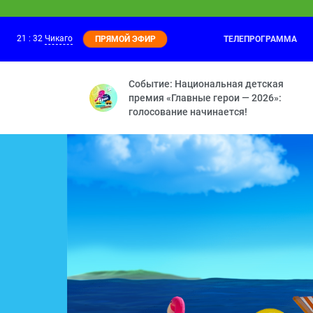
21
:
32
Чикаго
ТЕЛЕПРОГРАММА
ПРЯМОЙ ЭФИР
Поля, Тим и Лёва
21:00
Команда – это сила! — Бука в животе 
Событие: Национальная детская
премия «Главные герои — 2026»:
голосование начинается!