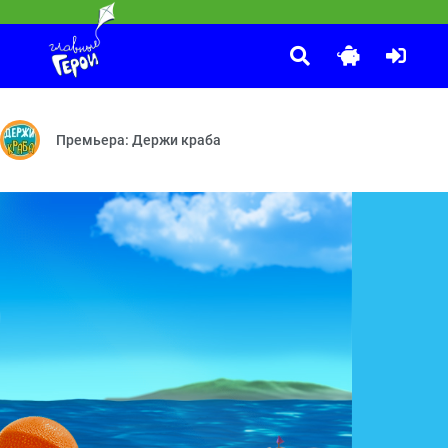
С добрым утром, малыши!
:00
ягивание — Научись говорить «нет» — Музыкальный инструмент — Н
ольшой секрет — На 5 ходов вперёд — Охотники за привидениями 
Герои легендарной программы «Спокойной ночи, малыши!» теп
Премьера: Держи краба