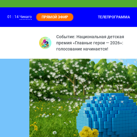
01
:
14
Чикаго
ТЕЛЕПРОГРАММА
ПРЯМОЙ ЭФИР
Маша и Медведь
24:30
У страха глаза велики — Добро пожало
Событие: Национальная детская
премия «Главные герои — 2026»:
голосование начинается!