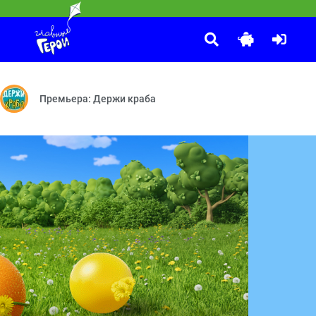
Смешарики
:00
уперпицца — Осторожно, двери закрываются — Идёт коза рогатая —
Букашки — Индейцы — Мирный путь — Бессонница — Плохая примета
Бойкот — Невидимка — Сувенир — Фанерное солнце — Шахма
Премьера: Держи краба