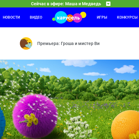
Сейчас в эфире: Маша и Медведь
НОВОСТИ
ВИДЕО
ИГРЫ
КОНКУРСЫ
Лунтик
01:30
03
вать в «Гранд уютъ» — Ты ж моя лапочка — А с собакой лучше — С
Ритм — Игра — Карта — Потеря памяти — Роль — 
Премьера: Гроша и мистер Ви