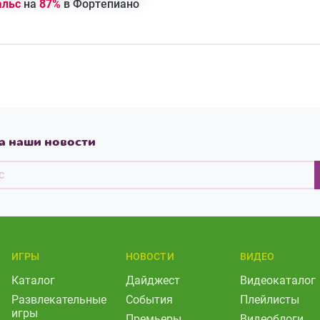
альс
на
87%
в Фортепиано
а наши новости
ИГРЫ
НОВОСТИ
ВИДЕО
Каталог
Дайджест
Видеокаталог
Развлекательные
События
Плейлисты
игры
Премьеры
Видеоблоги