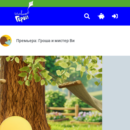
Т ВОЛШЕБСТВА. Сказочный патруль
армония! — Талисман — Её звали Нюша
ерои — Сердце часов — Долгожданная встреча — Тайны Медузы Го
Премьера: Гроша и мистер Ви