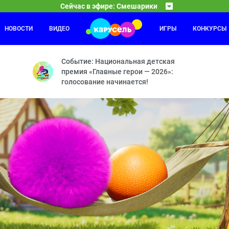
Сейчас в эфире: Смешарики
НОВОСТИ
ВИДЕО
ИГРЫ
КОНКУРСЫ
10 ЛЕ
04:00
— Молочное пари — Аноним — Австралия — Некультурный — Играй, г
Новые г
Событие: Национальная детская
премия «Главные герои — 2026»:
голосование начинается!