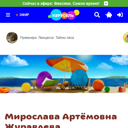
Сейчас в эфире: Фиксики. Самое время!
Фиксики. Самое время!
04:40
Материя — Изобретение — Циолковский — Диван — Ле
ЭФИР
Премьера: Линцесса. Тайны леса
Мирослава Артёмовна
Журавлева