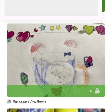
96
КТО САМЫЙ УШАСТЫЙ?
83
Однажды в ЛудлВилле