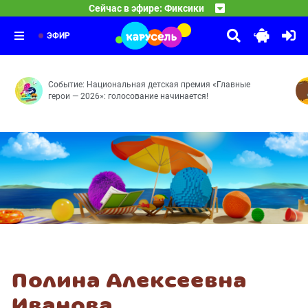
Фиксики
Сейчас в эфире: Фиксики
04:00
Цыплёнок — Радионяня — Узлы — Лифт — Чертёж — Дат
ЭФИР
Событие: Национальная детская премия «Главные
герои — 2026»: голосование начинается!
Полина Алексеевна
Иванова