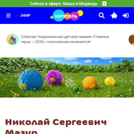
16:35
Смешарики
Сейчас в эфире: Маша и Медведь
Круги на траве — Пикник в сиреневых тонах — Званый
17:30
Оранжевая корова
Принц для Нюши — Двигатель прогресса — Как здорово
18:30
Средние века — Розыгрыш — Грабли — Робот — Сонные
ЭФИР
Событие: Национальная детская премия «Главные
герои — 2026»: голосование начинается!
Николай Сергеевич
Мазур