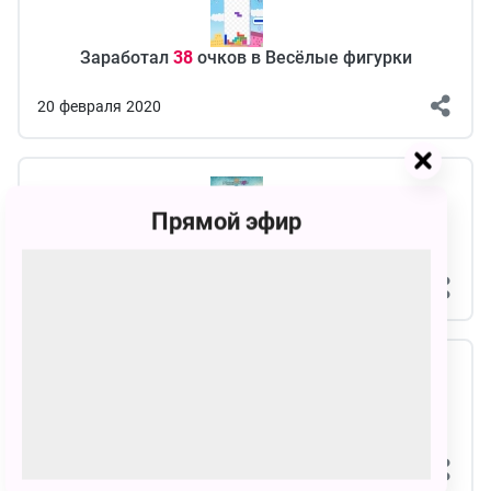
Заработал
38
очков в Весёлые фигурки
20
февраля
2020
Прямой эфир
Выполнил
Jingle Bells
на
13%
в Фортепиано
18
февраля
2020
Набрал
11
побед в Найди совпадения
20
февраля
2020