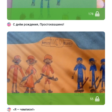
178
С днём рождения, Простоквашино!
55
«Я — чемпион!»