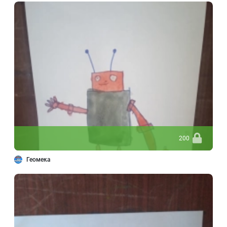
200
Геомека