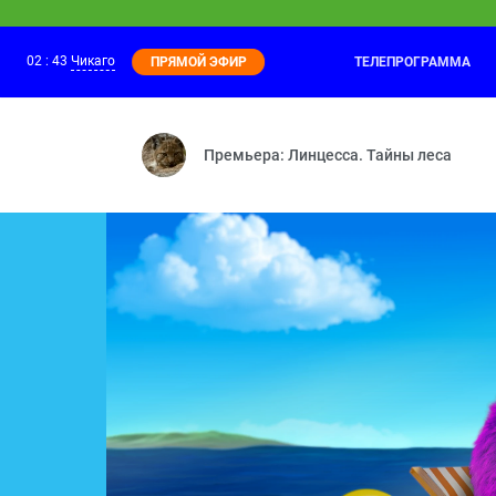
02
:
43
Чикаго
ТЕЛЕПРОГРАММА
ПРЯМОЙ ЭФИР
Ми-Ми-Мишки
01:00
Необитаемый остров — Г
Премьера: Линцесса. Тайны леса