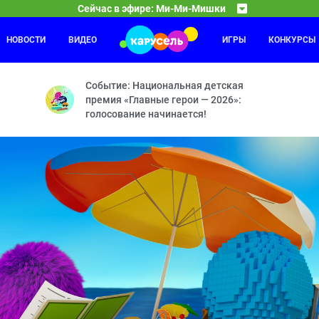
Сейчас в эфире: Ми-Ми-Мишки
НОВОСТИ
ВИДЕО
ИГРЫ
КОНКУРСЫ
Забезу
04:00
ол — Мишка-невидимка — Следствие ведут мишки — По своим прави
Зайка и
Событие: Национальная детская
премия «Главные герои — 2026»:
голосование начинается!