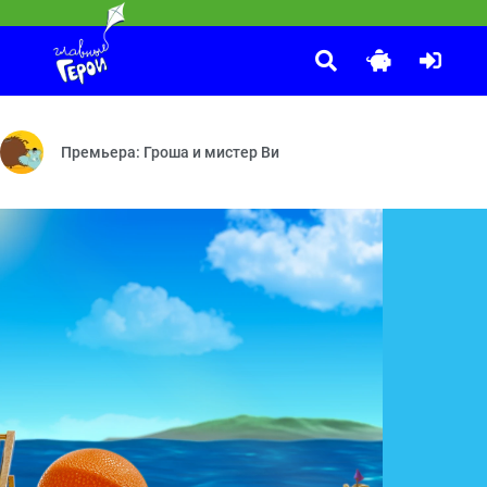
. Уши с хвостиком
лам — Тучкина высота — Пещера полная ловушек — Супермишки — В
ли обезьянка — Настоящая звёздочка — Яблоки и бананы — Хочу ле
Премьера: Гроша и мистер Ви