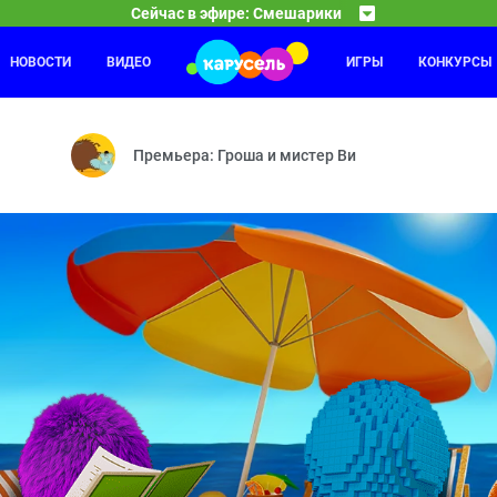
Сейчас в эфире: Смешарики
НОВОСТИ
ВИДЕО
ИГРЫ
КОНКУРСЫ
Оранжевая корова
18:30
19
а — Как здорово сочинять стихи — Парашют — Каникулы Биби — Пол
Средние века — Розыгрыш — Грабли — Робот — Со
Премьера: Гроша и мистер Ви