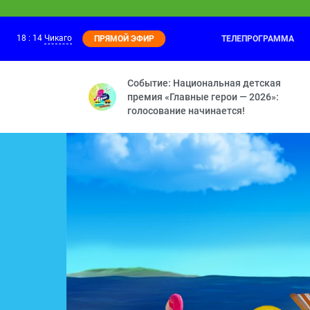
18
:
14
Чикаго
ТЕЛЕПРОГРАММА
ПРЯМОЙ ЭФИР
Смешарики
17:30
Принц для Нюши — Двигатель прогресс
Событие: Национальная детская
премия «Главные герои — 2026»:
голосование начинается!