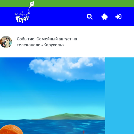
Спокойной ночи, малыши!
:30
ёты во сне и наяву — Прощай, Бараш! — Красота — Мисс Вселенна
нные каникулы — Ярмарка — День ошибок — Моя няня — Непростая
Передача «Спокойной ночи, малыши!» — уникальное явление н
Событие: Семейный август на
телеканале «Карусель»