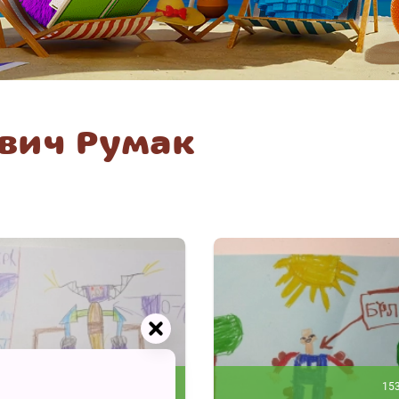
вич Румак
732
15