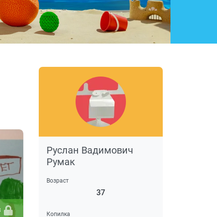
Руслан Вадимович
Румак
Возраст
37
3
Копилка