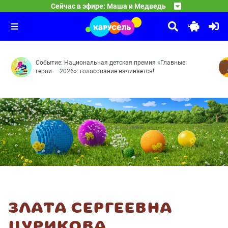
24:30
Лунтик
Сейчас в эфире: Маша и Медведь
Мохнатые качели — Кое-кто в сапогах — Грязное дело 
01:30
Смешарики
Важное поручение — Кто тут самый-самый? — Ценный п
03:00
Рояль — Энергия храпа — Молочное пари — Аноним — А
Событие: Национальная детская премия «Главные
герои — 2026»: голосование начинается!
ЗЛАТА СЕРГЕЕВНА
ЦУРИКОВА