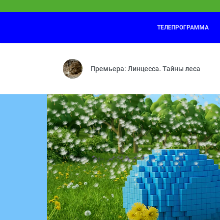
ТЕЛЕПРОГРАММА
Маша и Медведь
23:25
Страшно, аж жуть! — На привале — Кош
Премьера: Линцесса. Тайны леса