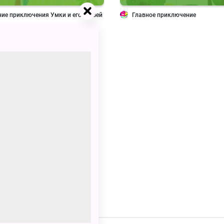
ние приключения Умки и его друзей
Главное приключение