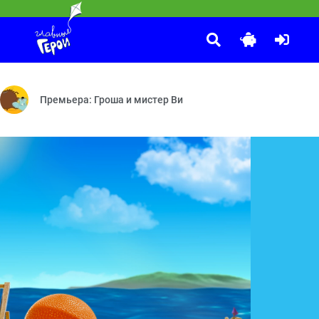
10 ЛЕТ ВОЛШЕБСТВА. Сказочный патруль
:00
а — Включаю грозу — Милалуна — Домик на колёсах — Секрет — Игр
м — Австралия — Некультурный — Играй, гармония! — Талисман — 
Новые герои — Сердце часов — Долгожданная встреча — Тай
Премьера: Гроша и мистер Ви