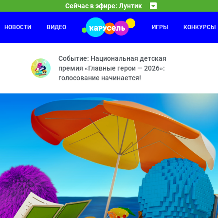
Сейчас в эфире: Лунтик
НОВОСТИ
ВИДЕО
ИГРЫ
КОНКУРСЫ
Смешарики
03:00
04
мый? — Ценный подарок — Потеряшки — Угощение для друзей — Шляп
Рояль — Энергия храпа — Молочное пари — Анони
Событие: Национальная детская
премия «Главные герои — 2026»:
голосование начинается!