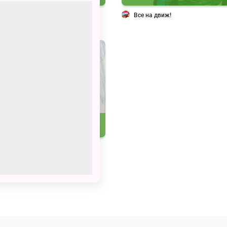
огодняя ёлка для Умки
Все на движ!
180
 10 — Эпичная битва