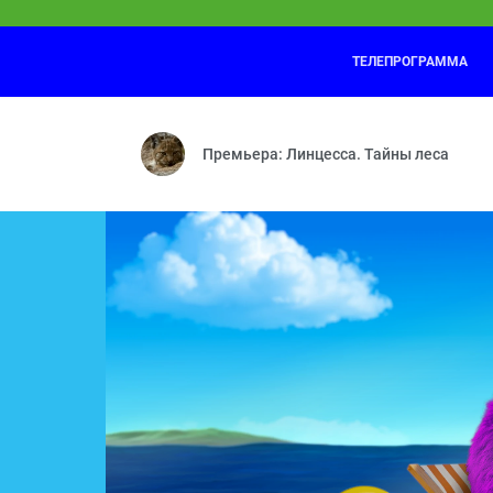
ТЕЛЕПРОГРАММА
Лунтик
01:30
Важное поручение — Кто тут самый-са
Премьера: Линцесса. Тайны леса