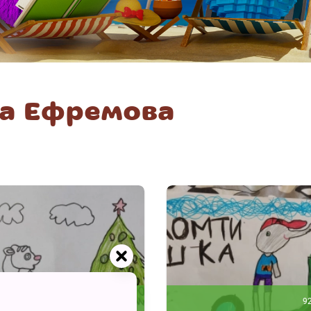
на Ефремова
139
9