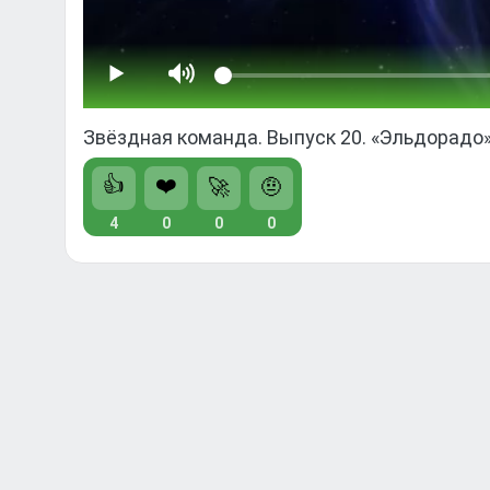
Звёздная команда. Выпуск 20. «Эльдорадо»
👍
❤️
🚀
🤨
4
0
0
0