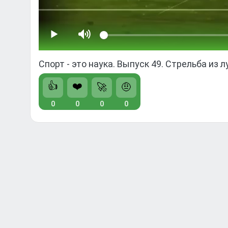
Спорт - это наука. Выпуск 49. Стрельба из л
👍
❤️
🚀
🤨
0
0
0
0