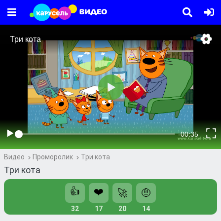
Видео
Проморолик
Три кота
Три кота
👍
❤️
🚀
🤨
32
17
20
14