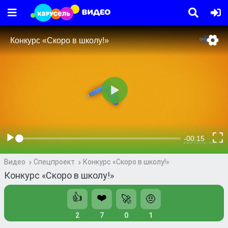
Видео
Спецпроект
Конкурс «Скоро в школу!»
Конкурс «Скоро в школу!»
👍
❤️
🚀
🤨
2
7
0
1