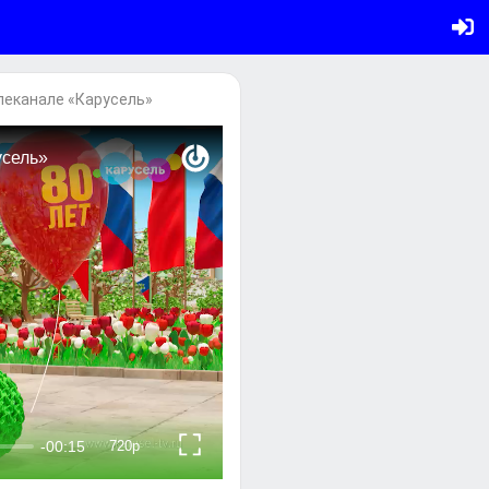
леканале «Карусель»