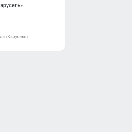
Карусель»
ла «Карусель»!