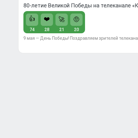
80-летие Великой Победы на телеканале «
👍
❤️
🚀
🤨
74
28
21
20
9 мая — День Победы! Поздравляем зрителей телекана