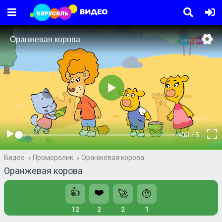
Видео
Проморолик
Оранжевая корова
Оранжевая корова
👍
❤️
🚀
🤨
12
2
2
1