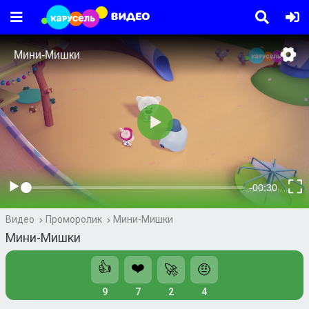
Видео
Проморолик
Мини-Мишки
Мини-Мишки
👍
❤️
🚀
🤨
9
7
2
4