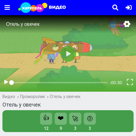
Видео
Проморолик
Отель у овечек
Отель у овечек
👍
❤️
🚀
🤨
12
9
3
3