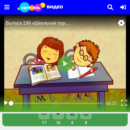
Видео
Телешоу
Выпуск 199 «Школьная пора». Видео 3
Выпуск 199 «Школьная пора». Видео 3
👍
❤️
🚀
🤨
17
16
4
8