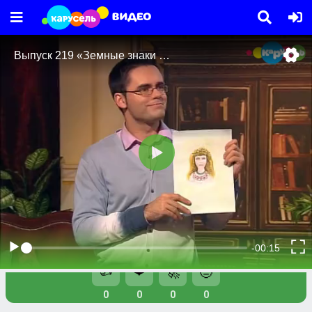
Видео
Телешоу
Выпуск 219 «Земные знаки зодиака». Дева
Выпуск 219 «Земные знаки зодиака». Дева
👍
❤️
🚀
🤨
0
0
0
0