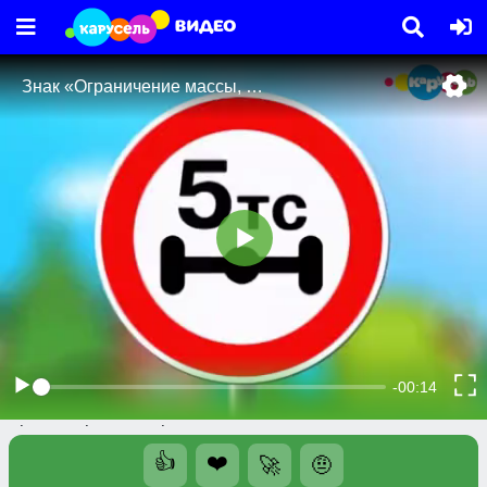
Видео
Телешоу
Знак «Ограничение массы, приходящейся
на ось транспортного средства»
Знак «Ограничение массы, приходящейся на ось
транспортного средства»
👍
❤️
🚀
🤨