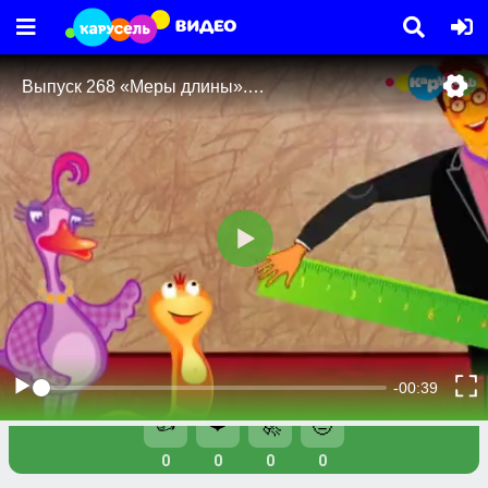
Видео
Телешоу
Выпуск 268 «Меры длины». Видео 2
Выпуск 268 «Меры длины». Видео 2
👍
❤️
🚀
🤨
0
0
0
0