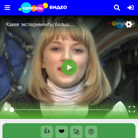
Видео
Телешоу
Какие эксперименты больше всего
нравится проводить космонавтам на орбите?
Какие эксперименты больше всего нравится
проводить космонавтам на орбите?
👍
❤️
🚀
🤨