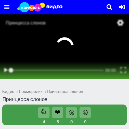
Видео
Проморолик
Принцесса слонов
Принцесса слонов
👍
❤️
🚀
🤨
4
8
0
0