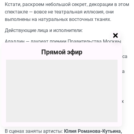
Кстати, раскроем небольшой секрет, декорации в этом
спектакле — вовсе не театральная иллюзия, они
выполнены на натуральных восточных тканях.
Действующие лица и исполнители:
Аладдин — лауреат премии Правительства Москвы
Евгений Петиш
Прямой эфир
Джинн Каш-Каш — лауреат международного конкурса
Павел Бадрах
Царевна Будур — лауреат международного конкурса
Ирина Елисеева
Визирь Джафар —
Александр Кольцов
Султан —
Александр Юдин
Зейнаб, сестра Аладдина — лауреат международных
конкурсов
Анна Линдина, Наталья Королёва
Мать Аладдина — засл. работник культуры России
Анжелика Зарьева
В сценах заняты артисты:
Юлия Романова-Кутьина,