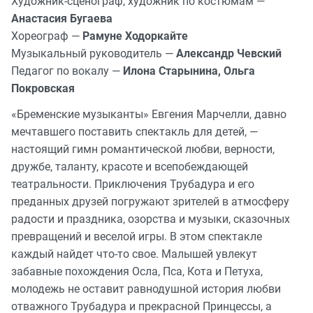
Художник-сценограф, художник по костюмам —
Анастасия Бугаева
Хореограф —
Рамуне Ходоркайте
Музыкальный руководитель —
Александр Чевский
Педагог по вокалу —
Илона Старынина, Ольга
Покровская
«Бременские музыканты» Евгения Марчелли, давно
мечтавшего поставить спектакль для детей, —
настоящий гимн романтической любви, верности,
дружбе, таланту, красоте и всепобеждающей
театральности. Приключения Трубадура и его
преданных друзей погружают зрителей в атмосферу
радости и праздника, озорства и музыки, сказочных
превращений и веселой игры. В этом спектакле
каждый найдет что-то свое. Малышей увлекут
забавные похождения Осла, Пса, Кота и Петуха,
молодежь не оставит равнодушной история любви
отважного Трубадура и прекрасной Принцессы, а