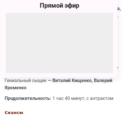
Екатерина Гусева, Дарья Таран
Прямой эфир
Разбойники, придворные дамы —
Дарья Балабанова,
Анастасия Белова, Лили Болгашвили, Юлия Бурова,
Лилия Волкова, Екатерина Девкина, Дарья
Емельянова, Евдокия Карева, Ксения Комарова,
Глафира Лебедева, Евгения Лях, Дарья Таран
Начальник королевской охраны —
Роман Кириллов
Королевская охрана —
Сергей Зотов, Руслан
Исмагилов, Ваня Пищулин, Дмитрий Подадаев,
Дмитрий Попов, Иван Расторгуев, Евгений Ратьков,
Дмитрий Савкин, Андрей Смирнов
Гениальный сыщик
— Виталий Кищенко, Валерий
Яременко
Продолжительность:
1 час 40 минут, с антрактом
Сеансы