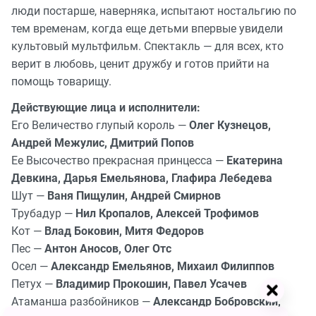
люди постарше, наверняка, испытают ностальгию по
тем временам, когда еще детьми впервые увидели
культовый мультфильм. Спектакль — для всех, кто
верит в любовь, ценит дружбу и готов прийти на
помощь товарищу.
Действующие лица и исполнители:
Его Величество глупый король —
Олег Кузнецов,
Андрей Межулис, Дмитрий Попов
Ее Высочество прекрасная принцесса —
Екатерина
Девкина, Дарья Емельянова, Глафира Лебедева
Шут —
Ваня Пищулин, Андрей Смирнов
Трубадур —
Нил Кропалов, Алексей Трофимов
Кот —
Влад Боковин, Митя Федоров
Пес —
Антон Аносов, Олег Отс
Осел —
Александр Емельянов, Михаил Филиппов
Петух —
Владимир Прокошин, Павел Усачев
Атаманша разбойников —
Александр Бобровский,