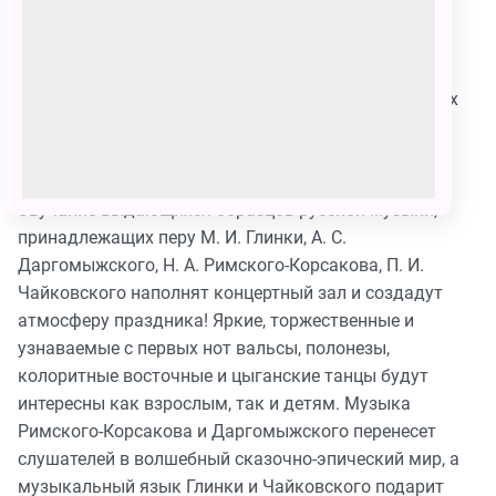
"Руслан и Людмила", "Золотой петушок", "Русалка" и
другие знаменитые сказки и повести выдающегося
русского поэта А. С. Пушкина вдохновляли многие
поколения композиторов на создание музыкальных
шедевров. Именно они прозвучат 14 апреля в
Большом зале Консерватории.
Звучание выдающихся образцов русской музыки,
принадлежащих перу М. И. Глинки, А. С.
Даргомыжского, Н. А. Римского-Корсакова, П. И.
Чайковского наполнят концертный зал и создадут
атмосферу праздника! Яркие, торжественные и
узнаваемые с первых нот вальсы, полонезы,
колоритные восточные и цыганские танцы будут
интересны как взрослым, так и детям. Музыка
Римского-Корсакова и Даргомыжского перенесет
слушателей в волшебный сказочно-эпический мир, а
музыкальный язык Глинки и Чайковского подарит