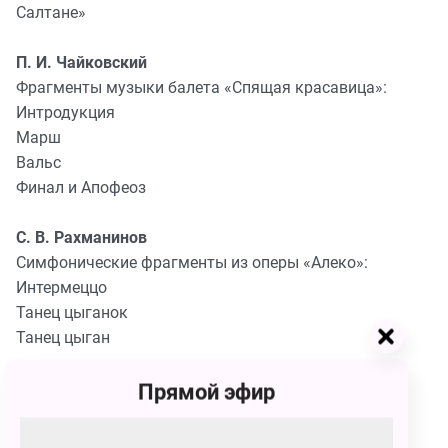
Салтане»
П. И. Чайковский
Фрагменты музыки балета «Спящая красавица»:
Интродукция
Марш
Вальс
Финал и Апофеоз
С. В. Рахманинов
Симфонические фрагменты из оперы «Алеко»:
Интермеццо
Танец цыганок
Танец цыган
А. С. Даргомыжский
Прямой эфир
Цыганский танец из оперы «Русалка»