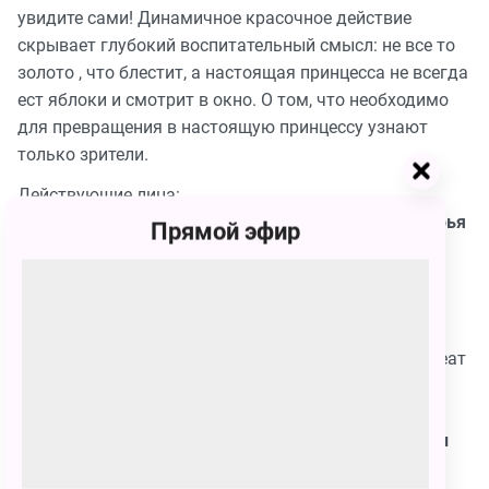
увидите сами! Динамичное красочное действие
скрывает глубокий воспитательный смысл: не все то
золото , что блестит, а настоящая принцесса не всегда
ест яблоки и смотрит в окно. О том, что необходимо
для превращения в настоящую принцессу узнают
только зрители.
Действующие лица:
Флоретта — лауреат международного конкурса
Дарья
Прямой эфир
Каденская
Кот —
Александр Кольцов, Дмитрий Опаричев
Кошка – лауреат международного конкурса
Ирина
Елисеева
Жак — дипломант международного конкурса, лауреат
премии Правительства Москвы
Евгений Петиш,
Алексей Матюкевич
Людоед —лауреат международного конкурса
Павел
Бадрах