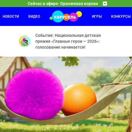
Сейчас в эфире: Оранжевая корова
НОВОСТИ
ВИДЕО
ИГРЫ
КОНКУРСЫ
Фиксики
14:20
15
 — Дискотека — Гонка века — Остров радости — Побег — Праздни
Паучок — Деньги — Рюкзак — Посудомоечная маши
Событие: Национальная детская
премия «Главные герои — 2026»:
голосование начинается!