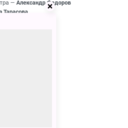
атра —
Александр Федоров
а Тарасова
 Большаков
доров
Алексеева
ва
нский
лет