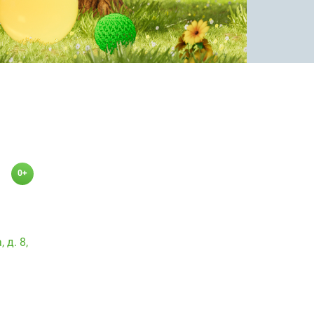
0+
 д. 8,