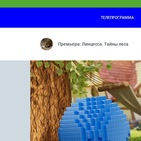
ТЕЛЕПРОГРАММА
Оранжевая корова
13:15
Повторюша — Дежурная — Едем на море
Премьера: Линцесса. Тайны леса