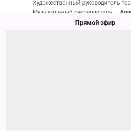
Художественный руководитель те
Музыкальный руководитель —
Алл
Режиссёр-постановщик —
Алексей
Прямой эфир
Художник-постановщик —
Егор Фе
Художник по костюмам —
Оксана 
Балетмейстер —
Оксана Тихомиро
Хормейстер —
Ирина Побединская
Концертмейстер —
Эдуард Победи
Продолжительность:
45 минут
Рекомендовано для зрителей от 4 
Сеансы