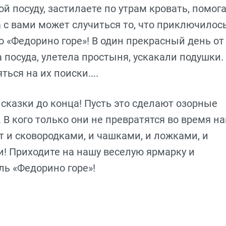
ой посуду, застилаете по утрам кровать, помог
 с вами может случиться то, что приключилось
о «Федорино горе»! В один прекрасный день от
 посуда, улетела простыня, ускакали подушки.
ься на их поиски....
сказки до конца! Пусть это сделают озорные
 В кого только они не превратятся во время н
т и сковородками, и чашками, и ложками, и
! Приходите на нашу веселую ярмарку и
ь «Федорино горе»!