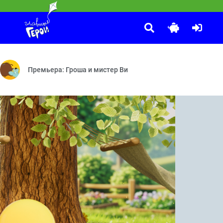
Приключения Пети и Волка
:30
к подарков — Диагноз — Юные натуралисты
на — Машина времени — Зубная паста — Вертолёт — Кофеварка — 
Дело о Власти рептилоидов и символе мира — Дело о Царице н
Премьера: Гроша и мистер Ви