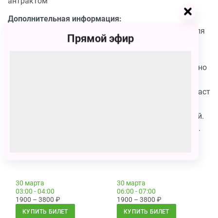
антрактом
Дополнительная информация:
1. Рекомендуемый возраст для посещения спектакля
Прямой эфир
– от 3х лет.
2. Билет приобретается каждому зрителю от 3х
полных лет. Для детей до 3х лет посещение бесплатно
при условии, что ребенок не занимает отдельного
места. Наличие документа, подтверждающего возраст
ребенка, обязательно.
3. Детям до 8 лет нужен сопровождающий взрослый.
Для взрослого билет приобретается дополнительно.
Сеансы
30 марта
30 марта
03:00 - 04:00
06:00 - 07:00
1900 – 3800
₽
1900 – 3800
₽
КУПИТЬ БИЛЕТ
КУПИТЬ БИЛЕТ