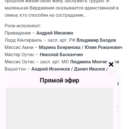
прошлой жизни свою жену, заслужить трудно. И
маленькая Вирджиния оказывается единственной в
семье, кто способен на сострадание…
Роли исполняют:
Привидение –
Андрей Мисилин
Лорд Кентервиль – засл. арт. РФ
Владимир Балдов
Миссис Амни –
Марина Бояринова / Юлия Романович
Мистер Оутис –
Николай Басканчин
Миссис Оутис – засл. арт. МО
Людмила Менчинская
Вашнгтон –
Андрей Исаенков / Данил Иванов /
Евгений Сыркин
Прямой эфир
Вирджиния –
Наталья Смирнова / Ирина Токмакова
Близнецы –
Илья Малаков / Эдуард Айткулов /
Андрей Щеткин / Евгений Сыркин
Тени замка –
Андрей Щеткин, Геннадий Христенко,
Татьяна Павлуцкая, Алексей Веретин
Продолжительность:
1 час 20 минут (без антракта)