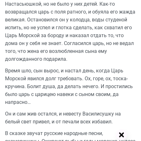
Настасьюшкой, но не было у них детей. Как-то
возвращался царь с поля ратного, и обуяла его жажда
великая. Остановился он у колодца, воды студеной
испить, но не успел и глотка сделать, как схватил его
Царь Морской за бороду и наказал отдать то, что
дома он у себя не знает. Согласился царь, но не ведал
того, что жена его возлюбленная сына ему
долгожданного подарила.
Время шло, сын вырос, и настал день, когда Царь
Морской явился долг требовать. Ох, горе, ох, тоска-
кручина. Болит душа, да делать нечего. И простились
было царь с царицею навеки с сыном своим, да
напрасно…
Он и сам жив остался, и невесту Василисушку на
белый свет привел, и от печали всех избавил.
В сказке звучат русские народные песни,