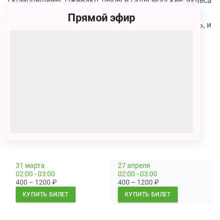
скоморишины. Оживают рыбы и гады морские, чудеса
дивные творятся и превращения случаются. Всего
Прямой эфир
будет и страха, и веселья! Приходите, не соскучитесь, и
младших сестер и братьев приводите!
Актеры:
Виталина Демченко, Сергей Васильев,
Михаил Мизюков, Дмитрий Колыго, Татьяна
Шарабарина, Виктор Присмотров / Павел Суетин,
Наталья Михеева / Наталья Михайлова и др.
Продолжительность:
1 час 20 минут
Сеансы
31 марта
27 апреля
02:00 - 03:00
02:00 - 03:00
400 – 1200
₽
400 – 1200
₽
КУПИТЬ БИЛЕТ
КУПИТЬ БИЛЕТ