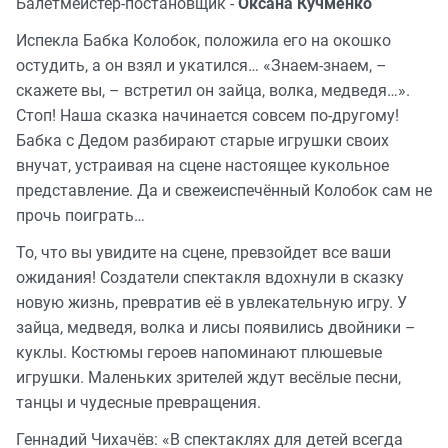
Балетмейстер-постановщик -
Оксана Кучменко
Испекла Бабка Колобок, положила его на окошко
остудить, а он взял и укатился… «Знаем-знаем, –
скажете вы, – встретил он зайца, волка, медведя…».
Стоп! Наша сказка начинается совсем по-другому!
Бабка с Дедом разбирают старые игрушки своих
внучат, устраивая на сцене настоящее кукольное
представление. Да и свежеиспечённый Колобок сам не
прочь поиграть…
То, что вы увидите на сцене, превзойдет все ваши
ожидания! Создатели спектакля вдохнули в сказку
новую жизнь, превратив её в увлекательную игру. У
зайца, медведя, волка и лисы появились двойники –
куклы. Костюмы героев напоминают плюшевые
игрушки. Маленьких зрителей ждут весёлые песни,
танцы и чудесные превращения.
Геннадий Чихачёв: «В спектаклях для детей всегда