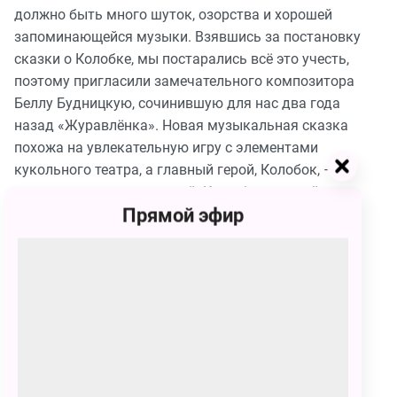
должно быть много шуток, озорства и хорошей
запоминающейся музыки. Взявшись за постановку
сказки о Колобке, мы постарались всё это учесть,
поэтому пригласили замечательного композитора
Беллу Будницкую, сочинившую для нас два года
назад «Журавлёнка». Новая музыкальная сказка
похожа на увлекательную игру с элементами
кукольного театра, а главный герой, Колобок, – на
наших маленьких зрителей. Как обаятельный и
Прямой эфир
непоседливый ребенок, он шалит, разбрасывает
игрушки и не всегда слушается взрослых».
Действующие лица и исполнители:
Колобок -
Вадим Поповичев / Сергей Каныгин
Дед -
Григорий Захарьев / Станислав Якубовский
Баба -
Людмила Кафтайкина / Ирина Химина
Луна -
Жанна Андреева / Дина Руцкая / Наталья
Кармелюк