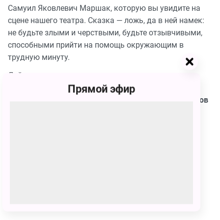
Cамуил Яковлевич Маршак, которую вы увидите на
сцене нашего театра. Сказка — ложь, да в ней намек:
не будьте злыми и черствыми, будьте отзывчивыми,
способными прийти на помощь окружающим в
трудную минуту.
Действующие лица и исполнители:
Прямой эфир
Кошка —
Кристина Майорских
Кот Василий —
Вячеслав Вилейко / Василий Воронков
Козел —
Роман Камышев
Коза —
Екатерина Яцына
Свинья —
Вера Лофицкая
Петух —
Олег Луизо
Курица —
Юлия Митина
Котенок 1 —
Таисия Серебрянская, Николь Трубина
Котенок 2 —
Елисей Киршин, Семен Осипов
Продолжительность:
1 час, без антракта