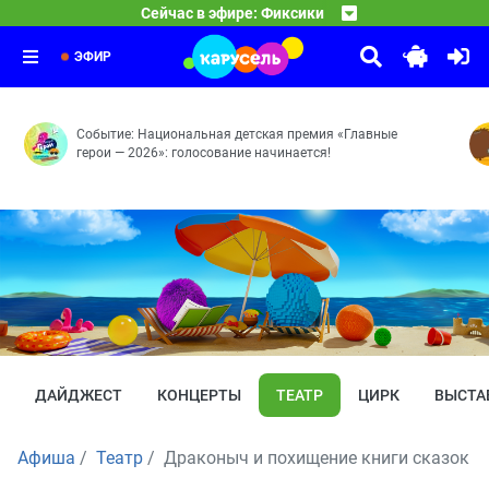
06:00
Команда Флоры
Сейчас в эфире: Фиксики
Цыплёнок — Радионяня — Узлы — Лифт — Чертёж — Дат
07:00
Парк Турум-Бурум
Танцуют все! — Чужой огород — Вот это номер! — Не н
08:00
Выпуск 69
ЭФИР
Событие: Национальная детская премия «Главные
герои — 2026»: голосование начинается!
ДАЙДЖЕСТ
КОНЦЕРТЫ
ТЕАТР
ЦИРК
ВЫСТА
Афиша
Театр
Драконыч и похищение книги сказок