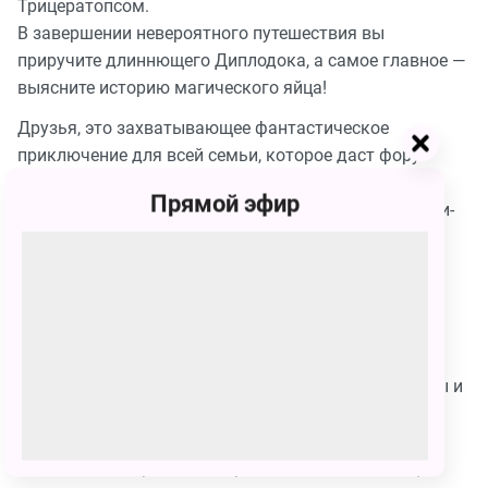
Трицератопсом.
В завершении невероятного путешествия вы
приручите длиннющего Диплодока, а самое главное —
выясните историю магического яйца!
Друзья, это захватывающее фантастическое
приключение для всей семьи, которое даст фору
любым американским горкам. Финал сказки будет
Прямой эфир
ярким и красочным, и, как всегда, закончится хэппи-
эндом, теплыми родными обнималками и
фотоснимками на память!
Что вас ждет на шоу:
• Передовые технологии, создающие полное
погружение в сказку;
• Акробатические трюки, масштабные спецэффекты и
иллюзион
• Факты из мира флоры и фауны
• Большой интерактив с играми на весь зал, а еще