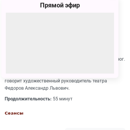
остальных. На это хочу обратить внимание! Это
Прямой эфир
открытый вопрос: верно или неверно, но это факт.
Если кто-то после показа спектакля возьмет
бездомного щенка или поедет в приют и заберет
старую бездомную собаку, то цель спектакля будет
достигнута», - говорит режиссер-постановщик
спектакля Алексей Андреев.
«Собака - это ваше сердце, бьющееся возле ваших ног.
Собака - это одно из немногих существ на этой
планете, которое любит вас, больше чем себя…», -
говорит художественный руководитель театра
Федоров Александр Львович.
Продолжительность:
55 минут
Сеансы