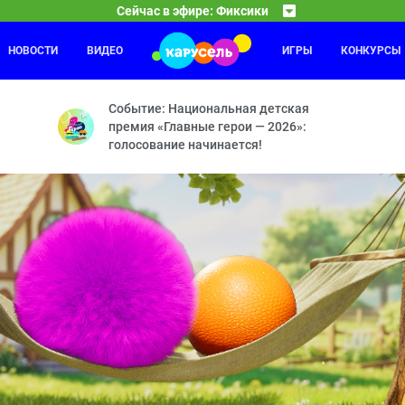
Сейчас в эфире: Фиксики
НОВОСТИ
ВИДЕО
ИГРЫ
КОНКУРСЫ
Приключения Пети и Волка
15:30
16
ечная машина — Машина времени — Зубная паста — Вертолёт — Ко
Дело о Власти рептилоидов и символе мира — Дело
Событие: Национальная детская
премия «Главные герои — 2026»:
голосование начинается!