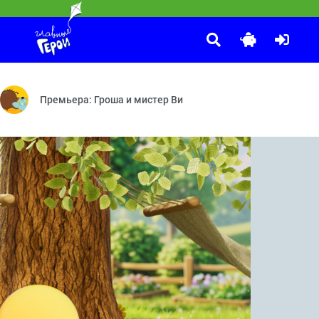
Маша и Медведь
:35
феварка — Крепёж — Вирус — Сковорода — Окно
 о Царице ночи — Дело Богинь мщения Эриний — Дело о Книге судеб 
У страха глаза велики — Добро пожаловать в «Гранд уютъ» —
Премьера: Гроша и мистер Ви