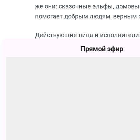
же они: сказочные эльфы, домовы
помогает добрым людям, верным 
Действующие лица и исполнители
Башмачник -
Михаил Коханов
Прямой эфир
Жена Башмачника -
Оксана Ильчу
Лавочница -
Анна Федосеева
Мэгги -
Екатерина Бодрова
Тим -
Ирина Овсянникова, Алексан
Пит -
Александр Шадрин
Ворон -
Дмитрий Заставный
Кот -
Яков Роткин
Внимание!
У каждого зрителя, и бо