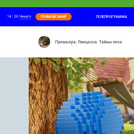
14
:
26
Чикаго
ТЕЛЕПРОГРАММА
ПРЯМОЙ ЭФИР
Фиксики
14:20
Паучок — Деньги — Рюкзак — Посудомо
Премьера: Линцесса. Тайны леса