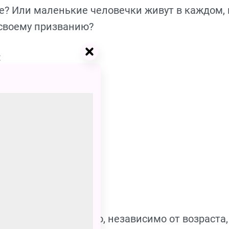
е? Или маленькие человечки живут в каждом, 
своему призванию?
:
к
дра Капустина
льшого, и маленького, независимо от возраста,