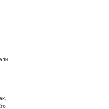
тали
ак,
Кто