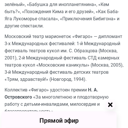
зелёный», «Бабушка для инопланетянина», «Кем
быть?», «Похождения Кима и его друзей», «Как Баба-
Яга Лукоморье спасала», «Приключения Бибигона» и
другие спектакли.
Московский театр марионеток «Фигаро» — дипломант
3-х Международных фестивалей: 1-й Международный
фестиваль театров кукол им. С. Образцова (Москва,
2001), 2-й Международный фестиваль СТД камерных
театров кукол «Московские каникулы» (Москва, 2005),
3-й Международный фестиваль детских театров
«Трям, здравствуй!» (Новгород, 1994).
Коллектив «Фигаро» удостоен премии
Н. А.
Островского
«За многолетнюю и плодотворную
работу с детьми-инвалидами, милосердие и
благотворительность».
Прямой эфир
Билет на Мастер класс 1. Куклы — детям