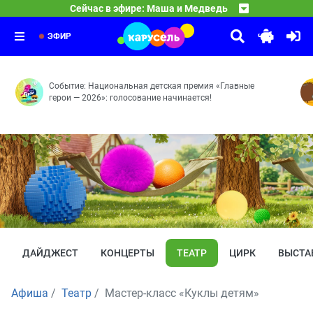
16:35
Смешарики
Сейчас в эфире: Маша и Медведь
Круги на траве — Пикник в сиреневых тонах — Званый
17:30
Оранжевая корова
Принц для Нюши — Двигатель прогресса — Как здорово
18:30
Средние века — Розыгрыш — Грабли — Робот — Сонные
ЭФИР
Событие: Национальная детская премия «Главные
герои — 2026»: голосование начинается!
ДАЙДЖЕСТ
КОНЦЕРТЫ
ТЕАТР
ЦИРК
ВЫСТА
Афиша
Театр
Мастер-класс «Куклы детям»