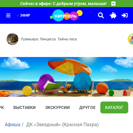
21:00
Сейчас в эфире: С добрым утром, малыши!
Чик-зарядка
Герои легендарной программы «Спокойной ночи, малыши
21:25
Команда Флоры. Экопатруль
Выпуск 6
21:30
Мусорщик — Грибное нашествие — Марсианское прикл
ЭФИР
Премьера: Линцесса. Тайны леса
РК
ВЫСТАВКИ
ЭКСКУРСИИ
ДРУГОЕ
КАТАЛОГ
Афиша
ДК «Звездный» (Красная Пахра)