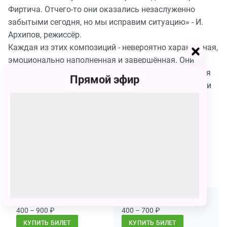
Фиртича. Отчего-то они оказались незаслуженно
забытыми сегодня, но мы исправим ситуацию» - И.
Архипов, режиссёр.
Каждая из этих композиций - невероятно характерная,
эмоционально наполненная и завершённая. Они
написаны будто специально для сцены. В них - целая
Прямой эфир
кладезь для актерских импровизаций. А в сочетании
со сказками Чуковского получается искренняя и
заводная история.
Продолжительность
: 1 час. Спектакль идёт без
антракта.
Сеансы
25 февраля
25 февраля
00:00 - 01:00
02:30 - 03:30
400 – 900
₽
400 – 700
₽
КУПИТЬ БИЛЕТ
КУПИТЬ БИЛЕТ