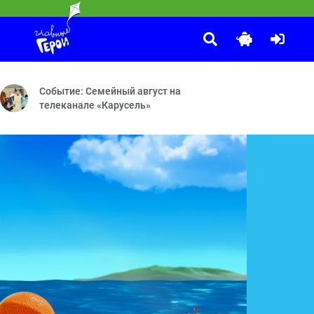
Песенки Фортуны
:10
Не надо бояться
Симбиоз
Событие: Семейный август на
телеканале «Карусель»