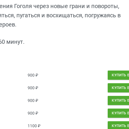
ния Гоголя через новые грани и повороты,
ться, пугаться и восхищаться, погружаясь в
ероев.
0 минут.
900
₽
КУПИТЬ 
900
₽
КУПИТЬ 
900
₽
КУПИТЬ 
900
₽
КУПИТЬ 
1100
₽
КУПИТЬ 