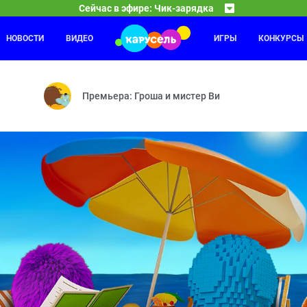
Сейчас в эфире: Чик-зарядка
НОВОСТИ
ВИДЕО
ИГРЫ
КОНКУРСЫ
Команда Флоры
23:30
24
Танцуют все! — Чужой огород — Вот это номер! — 
Премьера: Гроша и мистер Ви