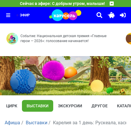
23:00
Сейчас в эфире: С добрым утром, малыши!
Чик-зарядка
Герои легендарной программы «Спокойной ночи, малыши
23:25
Команда Флоры
Выпуск 5
23:30
Танцуют все! — Чужой огород — Вот это номер! — Не на
ЭФИР
Событие: Национальная детская премия «Главные
герои — 2026»: голосование начинается!
ЦИРК
ВЫСТАВКИ
ЭКСКУРСИИ
ДРУГОЕ
КАТАЛ
Афиша
Выставки
Карелия за 1 день: Рускеала, хаск