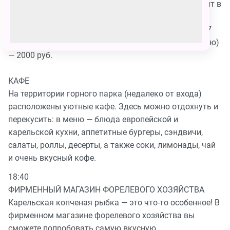
каньона со скоростью до 50 км/ч. Адреналин бурлит в
крови, эмоции зашкаливают, равнодушным не
остается никто! Аттракцион доступен для детей от 7
лет. Полет оплачивается дополнительно (по желанию)
— 2000 руб.
КАФЕ
На территории горного парка (недалеко от входа)
расположены уютные кафе. Здесь можно отдохнуть и
перекусить: в меню — блюда европейской и
карельской кухни, аппетитные бургеры, сэндвичи,
салаты, роллы, десерты, а также соки, лимонады, чай
и очень вкусный кофе.
18:40
ФИРМЕННЫЙ МАГАЗИН ФОРЕЛЕВОГО ХОЗЯЙСТВА
Карельская копченая рыбка — это что-то особенное! В
фирменном магазине форелевого хозяйства вы
сможете попробовать самую вкусную