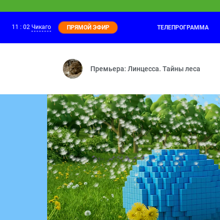
11
:
02
Чикаго
ТЕЛЕПРОГРАММА
ПРЯМОЙ ЭФИР
Барбоскины
10:10
Пчёлка — Матч — Колыбельная для Дру
Премьера: Линцесса. Тайны леса