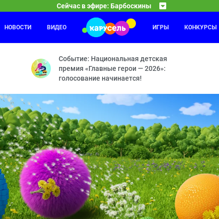
Сейчас в эфире: Барбоскины
НОВОСТИ
ВИДЕО
ИГРЫ
КОНКУРСЫ
Лунтик. Возвращение домой
11:45
13
жка — Опыт общения — Потомки скажут спасибо — Рекорд Пекинес
Милый инопланетянин Лунтик очень скучает по м
Событие: Национальная детская
премия «Главные герои — 2026»:
голосование начинается!