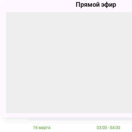
Прямой эфир
Спектакль рекомендуем детям от 2
Сеансы
24 февраля
07:00 - 08:00
25 февраля
04:30 - 05:30
2 марта
05:00 - 06:00
3 марта
02:00 - 03:00
8 марта
07:30 - 08:30
9 марта
04:30 - 05:30
16 марта
03:00 - 04:00