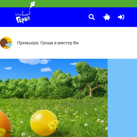
Спокойной ночи, малыши!
:00
а — Верное средство — Пицца — Шпинат, шоколад и условный рефл
аме и однажды решает найти путь домой.
Передача «Спокойной ночи, малыши!» — уникальное явление н
Премьера: Гроша и мистер Ви