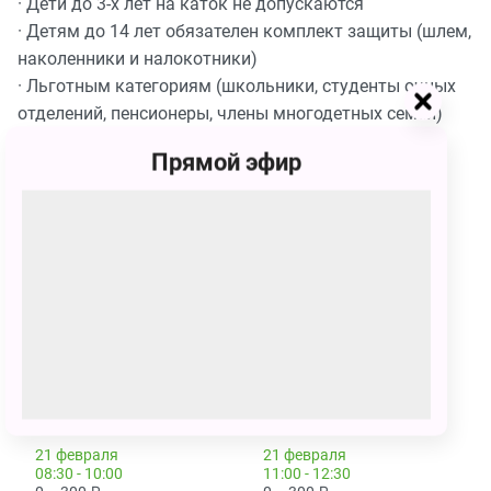
· Дети до 3-х лет на каток не допускаются
· Детям до 14 лет обязателен комплект защиты (шлем,
наколенники и налокотники)
· Льготным категориям (школьники, студенты очных
отделений, пенсионеры, члены многодетных семей)
предоставляется скидка 100 р). Льготные билеты
Прямой эфир
оформляются только в кассе катка
· Ветераны ВОВ, блокадники и инвалиды бесплатно
при наличии билетов и предъявлении документов
Сеансы
21 февраля
21 февраля
03:30 - 05:00
06:00 - 07:30
0 – 200
₽
0 – 250
₽
КУПИТЬ БИЛЕТ
КУПИТЬ БИЛЕТ
21 февраля
21 февраля
08:30 - 10:00
11:00 - 12:30