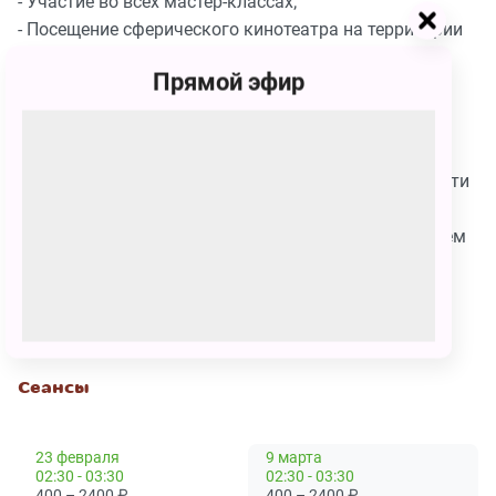
- Участие во всех мастер-классах;
- Посещение сферического кинотеатра на территории
парка;
Прямой эфир
- Участие в активностях проходящих в открытых
пространствах парка.
На спектакль с 1 ребёнком допускается 1 взрослый
сопровождающий - для этого необходимо приобрести
входной билет в парк для взрослого. Сделать это
можно непосредственно в парке, но мы рекомендуем
купить билет заранее, чтобы не стоять в очереди.
При посещении парка обязательна сменная обувь,
как для детей, так и для взрослых.
Сеансы
23 февраля
9 марта
02:30 - 03:30
02:30 - 03:30
400 – 2400
₽
400 – 2400
₽