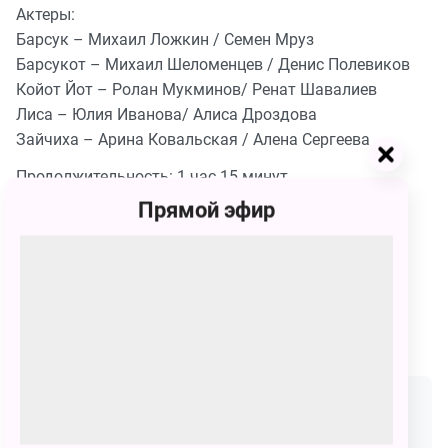
Актеры:
Барсук – Михаил Ложкин / Семен Мруз
Барсукот – Михаил Шеломенцев / Денис Полевиков
Койот Йот – Ролан Мукминов/ Ренат Шавалиев
Лиса – Юлия Иванова/ Алиса Дроздова
Зайчиха – Арина Ковальская / Алена Сергеева
Продолжительность: 1 час 15 минут.
Прямой эфир
Сеансы
24 февраля
24 февраля
04:00 - 05:00
06:30 - 07:30
1400
₽
1400
₽
КУПИТЬ БИЛЕТ
КУПИТЬ БИЛЕТ
24 февраля
9 марта
09:00 - 10:00
04:00 - 05:00
1400
₽
1400
₽
КУПИТЬ БИЛЕТ
КУПИТЬ БИЛЕТ