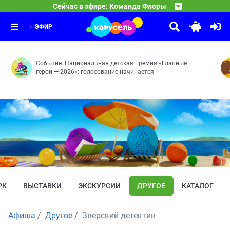
24:15
Маша и Медведь
Сейчас в эфире: Команда Флоры
Симбиоз
24:30
Лунтик
Мохнатые качели — Кое-кто в сапогах — Грязное дело 
01:30
Важное поручение — Кто тут самый-самый? — Ценный п
ЭФИР
Событие: Национальная детская премия «Главные
герои — 2026»: голосование начинается!
РК
ВЫСТАВКИ
ЭКСКУРСИИ
ДРУГОЕ
КАТАЛОГ
Афиша
Другое
Зверский детектив